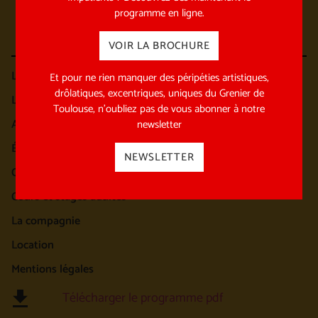
programme en ligne.
VOIR LA BROCHURE
Les spectacles
Et pour ne rien manquer des péripéties artistiques,
drôlatiques, excentriques, uniques du Grenier de
Les spectacles en tournée
Toulouse, n’oubliez pas de vous abonner à notre
Archives des spectacles
newsletter
École et équipe pédagogique
NEWSLETTER
Cours et stages enfants / ado
Cours et stages adultes
La compagnie
Location
Mentions légales
Télécharger le programme pdf