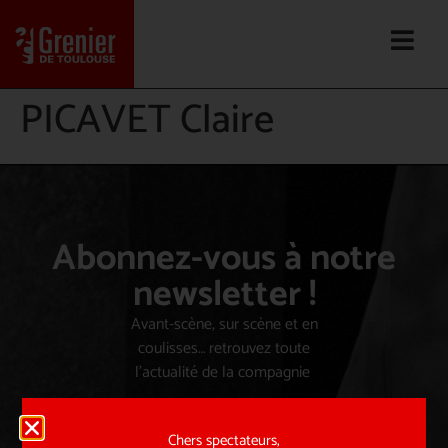
PICAVET Claire
Abonnez-vous à notre
newsletter !
Avant-scène, sur scène et en
coulisses… retrouvez toute
l’actualité de la compagnie
Chers spectateurs,