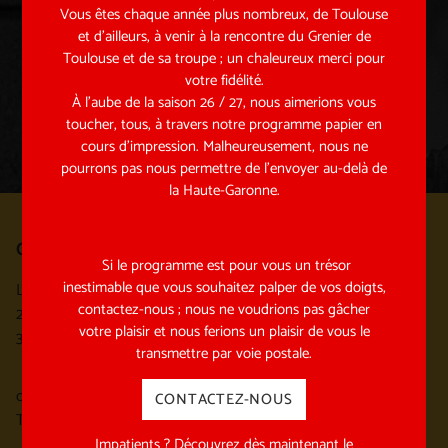
Vous êtes chaque année plus nombreux, de Toulouse
et d’ailleurs, à venir à la rencontre du Grenier de
Toulouse et de sa troupe ; un chaleureux merci pour
ENVOYER
votre fidélité.
À l’aube de la saison 26 / 27, nous aimerions vous
toucher, tous, à travers notre programme papier en
cours d’impression. Malheureusement, nous ne
pourrons pas nous permettre de l’envoyer au-delà de
la Haute-Garonne.
Où nous trouver ?
Si le programme est pour vous un trésor
inestimable que vous souhaitez palper de vos doigts,
La Maison du Grenier
contactez-nous ; nous ne voudrions pas gâcher
2 rue George Sand
votre plaisir et nous ferions un plaisir de vous le
31170 Tournefeuille
transmettre par voie postale.
contact@grenierdetoulouse.fr
CONTACTEZ-NOUS
Tel : 05 31 22 10 15
Impatients ? Découvrez dès maintenant le