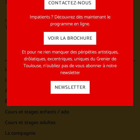
31170 Tournefeuille
CONTACTEZ-NOUS
Impatients ? Découvrez dès maintenant le
contact@grenierdetoulouse.fr
programme en ligne.
Tel : 05 31 22 10 15
VOIR LA BROCHURE
Et pour ne rien manquer des péripéties artistiques,
drôlatiques, excentriques, uniques du Grenier de
Toulouse, n’oubliez pas de vous abonner à notre
Les spectacles
newsletter
Les spectacles en tournée
NEWSLETTER
Archives des spectacles
École et équipe pédagogique
Cours et stages enfants / ado
Cours et stages adultes
La compagnie