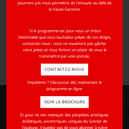
pourrons pas nous permettre de l’envoyer au-delà de
la Haute-Garonne.
Si le programme est pour vous un trésor
inestimable que vous souhaitez palper de vos doigts,
contactez-nous ; nous ne voudrions pas gâcher
ENVOYER
votre plaisir et nous ferions un plaisir de vous le
transmettre par voie postale.
CONTACTEZ-NOUS
Impatients ? Découvrez dès maintenant le
programme en ligne.
VOIR LA BROCHURE
Abonnez-vous à notre
Et pour ne rien manquer des péripéties artistiques,
newsletter !
drôlatiques, excentriques, uniques du Grenier de
Toulouse, n’oubliez pas de vous abonner à notre