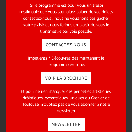
PARTICULIERS
Si le programme est pour vous un trésor
inestimable que vous souhaitez palper de vos doigts,
contactez-nous ; nous ne voudrions pas gâcher
EN SAVOIR
votre plaisir et nous ferions un plaisir de vous le
PLUS
transmettre par voie postale.
CONTACTEZ-NOUS
Impatients ? Découvrez dès maintenant le
programme en ligne.
VOIR LA BROCHURE
Et pour ne rien manquer des péripéties artistiques,
drôlatiques, excentriques, uniques du Grenier de
MÉCÉNAT
Toulouse, n’oubliez pas de vous abonner à notre
ENTREPRISES
newsletter
NEWSLETTER
EN SAVOIR