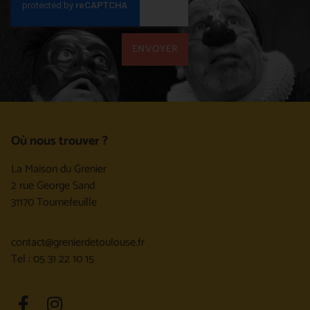
ENVOYER
Où nous trouver ?
La Maison du Grenier
2 rue George Sand
31170 Tournefeuille
contact@grenierdetoulouse.fr
Tel : 05 31 22 10 15