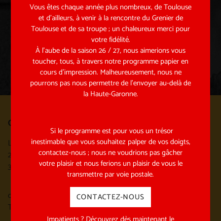
Vous êtes chaque année plus nombreux, de Toulouse
et d’ailleurs, à venir à la rencontre du Grenier de
Toulouse et de sa troupe ; un chaleureux merci pour
ENVOYER
votre fidélité.
À l’aube de la saison 26 / 27, nous aimerions vous
toucher, tous, à travers notre programme papier en
cours d’impression. Malheureusement, nous ne
pourrons pas nous permettre de l’envoyer au-delà de
la Haute-Garonne.
Où nous trouver ?
Si le programme est pour vous un trésor
inestimable que vous souhaitez palper de vos doigts,
La Maison du Grenier
contactez-nous ; nous ne voudrions pas gâcher
2 rue George Sand
votre plaisir et nous ferions un plaisir de vous le
31170 Tournefeuille
transmettre par voie postale.
contact@grenierdetoulouse.fr
CONTACTEZ-NOUS
Tel : 05 31 22 10 15
Impatients ? Découvrez dès maintenant le