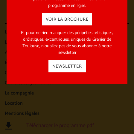
programme en ligne.
VOIR LA BROCHURE
Les spectacles
Et pour ne rien manquer des péripéties artistiques,
drôlatiques, excentriques, uniques du Grenier de
Les spectacles en tournée
Toulouse, n’oubliez pas de vous abonner à notre
Archives des spectacles
newsletter
École et équipe pédagogique
NEWSLETTER
Cours et stages enfants / ado
Cours et stages adultes
La compagnie
Location
Mentions légales
Télécharger le programme pdf