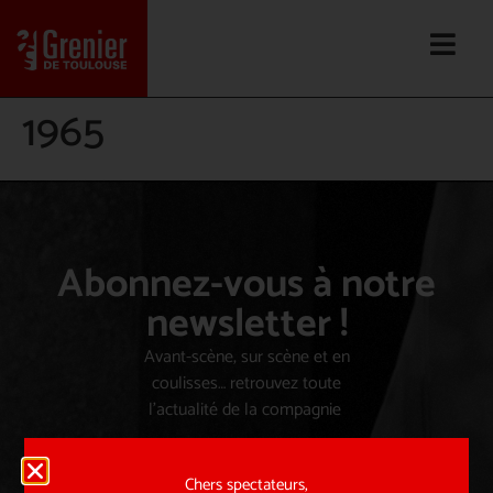
1965
Abonnez-vous à notre
newsletter !
Avant-scène, sur scène et en
coulisses… retrouvez toute
l’actualité de la compagnie
Chers spectateurs,