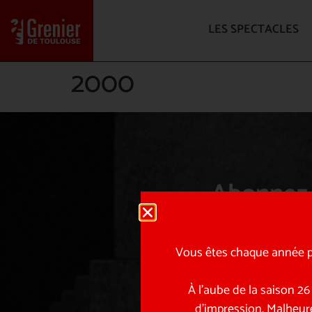
LES SPECTACLES
2000
Abonnez-
Avant-scène, sur scène
Vous êtes chaque année pl
À l’aube de la saison 2
d’impression. Malheur