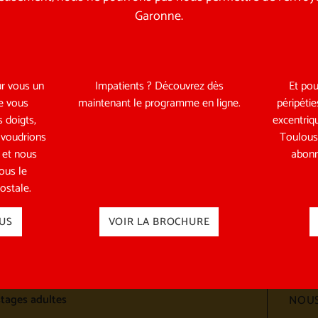
Garonne.
r vous un
Impatients ? Découvrez dès
Et pou
e vous
maintenant le programme en ligne.
péripétie
 doigts,
excentriq
 voudrions
Toulous
r et nous
abonn
vous le
acles
ostale.
Sui
acles en tournée
sur 
US
VOIR LA BROCHURE
des spectacles
Télé
équipe pédagogique
stages enfants / ado
stages adultes
NOUS