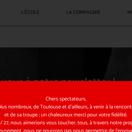
L’ÉCOLE
LA COMPAGNIE
M
vous à notre newsletter !
 et en coulisses… retrouvez toute l’actualité de la compagnie
Chers spectateurs,
us nombreux, de Toulouse et d’ailleurs, à venir à la rencon
et de sa troupe ; un chaleureux merci pour votre fidélité.
6 / 27, nous aimerions vous toucher, tous, à travers notre p
eusement, nous ne pourrons pas nous permettre de l’envoye