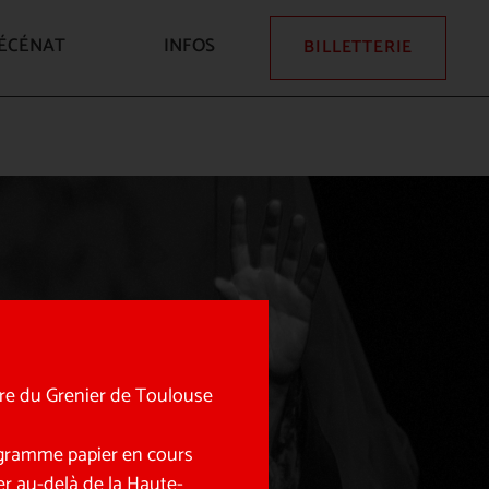
ÉCÉNAT
INFOS
BILLETTERIE
tre du Grenier de Toulouse
rogramme papier en cours
r au-delà de la Haute-