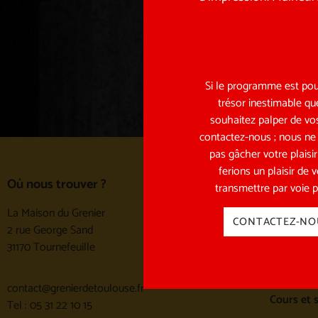
ENVOYER
Si le programme est pou
trésor inestimable qu
souhaitez palper de vos
contactez-nous ; nous ne
pas gâcher votre plaisi
ferions un plaisir de 
Les spect
Où nous trouver ?
transmettre par voie p
Les spect
La Maison du Grenier
CONTACTEZ-NO
Archives 
2 rue George Sand
31170 Tournefeuille
École et 
Cours et 
contact@grenierdetoulouse.fr
Cours et 
Tel : 05 31 22 10 15