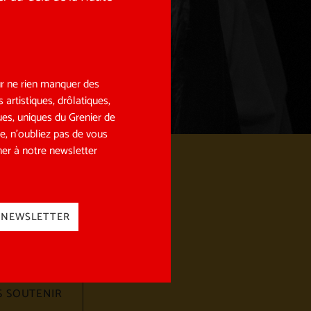
r ne rien manquer des
s artistiques, drôlatiques,
ues, uniques du Grenier de
e, n’oubliez pas de vous
er à notre newsletter
vez-nous
les réseaux sociaux !
NEWSLETTER
charger le programme pdf
 SOUTENIR