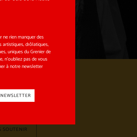
r ne rien manquer des
s artistiques, drôlatiques,
ues, uniques du Grenier de
e, n’oubliez pas de vous
er à notre newsletter
vez-nous
les réseaux sociaux !
NEWSLETTER
charger le programme pdf
 SOUTENIR