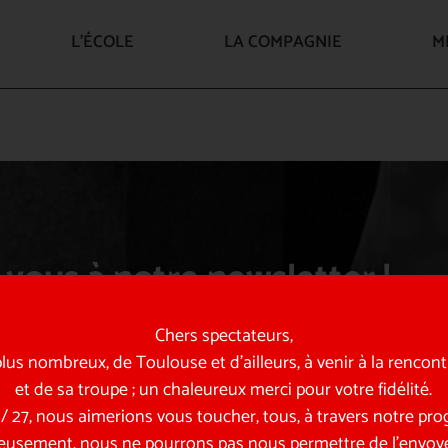
L’ÉCOLE
LA COMPAGNIE
M
vous à notre newsletter !
 et en coulisses… retrouvez toute l’actualité de la compagnie
Chers spectateurs,
us nombreux, de Toulouse et d’ailleurs, à venir à la rencon
et de sa troupe ; un chaleureux merci pour votre fidélité.
6 / 27, nous aimerions vous toucher, tous, à travers notre p
eusement, nous ne pourrons pas nous permettre de l’envoye