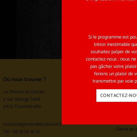
ENVOYER
Si le programme est pou
trésor inestimable qu
souhaitez palper de vos
contactez-nous ; nous ne
pas gâcher votre plaisi
ferions un plaisir de 
Les spect
Où nous trouver ?
transmettre par voie p
Les spect
La Maison du Grenier
CONTACTEZ-NO
Archives 
2 rue George Sand
31170 Tournefeuille
École et 
Cours et 
contact@grenierdetoulouse.fr
Cours et 
Tel : 05 31 22 10 15