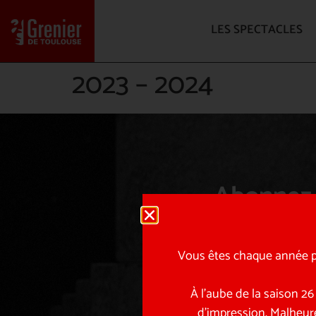
LES SPECTACLES
2023 – 2024
Abonnez-
Avant-scène, sur scène
Vous êtes chaque année pl
À l’aube de la saison 2
d’impression. Malheur