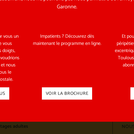
Garonne.
r vous un
Impatients ? Découvrez dès
Et pou
e vous
maintenant le programme en ligne.
péripétie
 doigts,
excentriq
 voudrions
Toulous
r et nous
abonn
vous le
acles
ostale.
Sui
acles en tournée
sur 
US
VOIR LA BROCHURE
des spectacles
Télé
équipe pédagogique
stages enfants / ado
stages adultes
NOUS