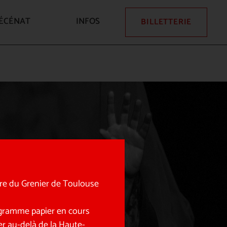
ÉCÉNAT
INFOS
BILLETTERIE
tre du Grenier de Toulouse
rogramme papier en cours
r au-delà de la Haute-