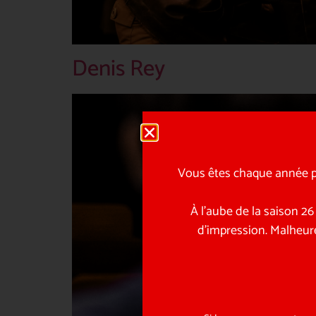
Denis Rey
Vous êtes chaque année pl
À l’aube de la saison 2
d’impression. Malheur