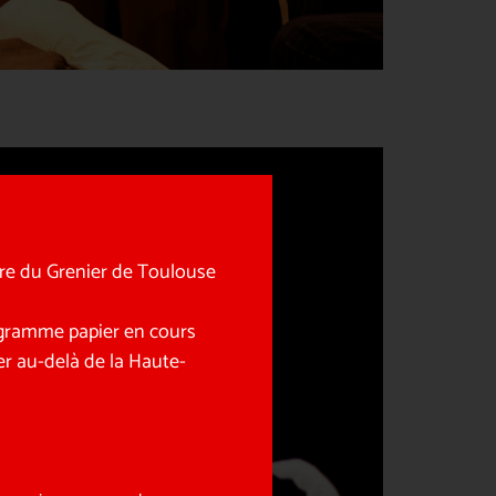
tre du Grenier de Toulouse
rogramme papier en cours
r au-delà de la Haute-