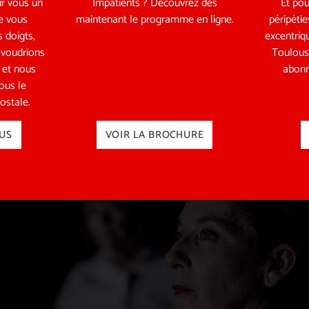
r vous un
Impatients ? Découvrez dès
Et pou
e vous
maintenant le programme en ligne.
péripétie
 doigts,
excentriq
 voudrions
Toulous
r et nous
abonn
vous le
ostale.
US
VOIR LA BROCHURE