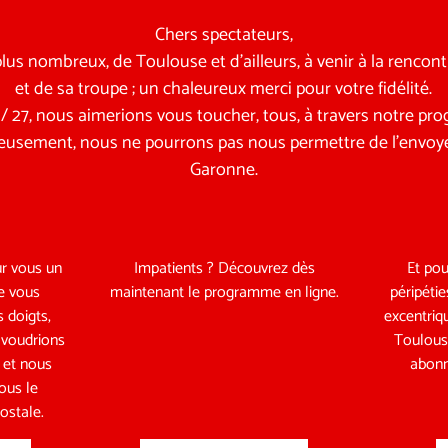
Chers spectateurs,
us nombreux, de Toulouse et d’ailleurs, à venir à la rencon
et de sa troupe ; un chaleureux merci pour votre fidélité.
6 / 27, nous aimerions vous toucher, tous, à travers notre p
eusement, nous ne pourrons pas nous permettre de l’envoye
Garonne.
r vous un
Impatients ? Découvrez dès
Et pou
e vous
maintenant le programme en ligne.
péripétie
 doigts,
excentriq
 voudrions
Toulous
r et nous
abonn
vous le
ostale.