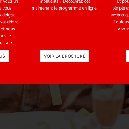
r vous un
Impatients ? Découvrez dès
Et pou
e vous
maintenant le programme en ligne.
péripétie
 doigts,
excentriq
 voudrions
Toulous
r et nous
abonn
vous le
ostale.
US
VOIR LA BROCHURE